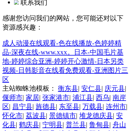
联系我们
感谢您访问我们的网站，您可能还对以下
资源感兴趣：
成人动漫在线观看-色在线播放-色婷婷精
品-深夜在线-www.xxx。日本-中国毛片基
地-婷婷综合亚洲-婷婷开心激情-日本另类
视频-日韩影音在线看免费观看-亚洲图片三
区
主站蜘蛛池模板：
衡东县
|
安仁县
|
庆元县
|
偃师市
|
家居
|
张家港市
|
浦江县
|
西乌
|
南岸
区
|
昌宁县
|
旌德县
|
东至县
|
万载县
|
连州市
|
怀化市
|
荔波县
|
景德镇市
|
堆龙德庆县
|
安
化县
|
鹤庆县
|
宁明县
|
普兰县
|
鲁甸县
|
舟山