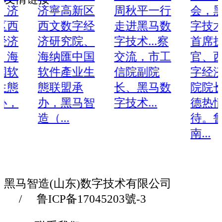
济寧高新区
周秋平一行
会，黑马数
首页
西文数字经
走进黑马数
字技术集团
关于我们
济研究院、
字技术...察
首席执行
解决方案
海纳匯中国
交流，市工
官、西文数
数字工业解决方案
数字农业解决方案
数字
软件產业生
信院副院
字经济研究
孪生解决方案
数字港口解决方案
智慧园区
態联盟承
长、黑马数
院院长段本
解决方案
办，黑马智
字技术...
德热情接
新闻动態
造（...
待。鲁西
產品中心
南...
设备管理电火花加工
检修保
加入我们
战略合作
人才招聘
黑马智造(山东)数字技术有限公司
/
鲁ICP备17045203號-3