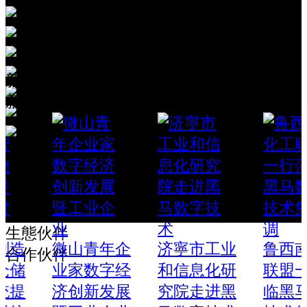
数字孪生
智慧港口
新聞中心
新闻中心
智慧园区
生態伙伴
微山青年企
济寧市工业
鲁西南化工
合作伙伴
业家数字经
和信息化研
联盟一行蒞
济创新发展
究院走进黑
临黑马数字