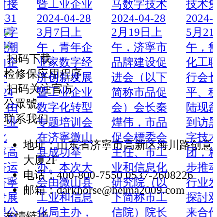
暨工业企业
马数字技术
技术集团调
2024-04-28
2024-04-28
2024-05-31
3月7日上
2月19日上
5月21日上
午，青年企
午，济寧市
午，鲁西南
扫码下载
业家数字经
品牌建设促
化工联盟执
检修保应用程序
济创新发展
进会（以下
行会长李泽
扫码关注官方
暨工业企业
简称市品促
平、秘书长
公眾號
数字化转型
会）会长秦
陆现磊一行
联系我们
专题培训会
燁伟，市品
到访黑马数
在济寧微山
促会標委会
字技术集
地址：山东省济寧市高新区海川路创意
县成功举
主任、市工
团，就进一
大厦2F
办。本次大
业和信息化
步推动化工
电话：400-800-7550 0537-2608226
会由微山县
研究院（以
行业发展来
邮箱：darkhorse@heima2009.com
工业和信息
下简称市工
探討双方未
化局主办，
信院）院长
来合作机
友情链接